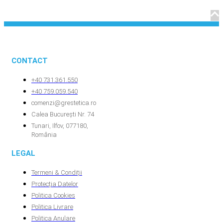
CONTACT
+40 731.361.550
+40 759.059.540
comenzi@grestetica.ro
Calea București Nr. 74
Tunari, Ilfov, 077180,
România
LEGAL
Termeni & Condiții
Protecția Datelor
Politica Cookies
Politica Livrare
Politica Anulare