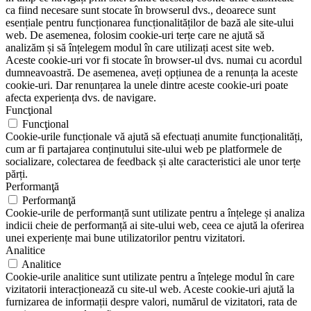
ca fiind necesare sunt stocate în browserul dvs., deoarece sunt
esențiale pentru funcționarea funcționalităților de bază ale site-ului
web. De asemenea, folosim cookie-uri terțe care ne ajută să
analizăm și să înțelegem modul în care utilizați acest site web.
Aceste cookie-uri vor fi stocate în browser-ul dvs. numai cu acordul
dumneavoastră. De asemenea, aveți opțiunea de a renunța la aceste
cookie-uri. Dar renunțarea la unele dintre aceste cookie-uri poate
afecta experiența dvs. de navigare.
Funcţional
Funcţional
Cookie-urile funcționale vă ajută să efectuați anumite funcționalități,
cum ar fi partajarea conținutului site-ului web pe platformele de
socializare, colectarea de feedback și alte caracteristici ale unor terțe
părți.
Performanţă
Performanţă
Cookie-urile de performanță sunt utilizate pentru a înțelege și analiza
indicii cheie de performanță ai site-ului web, ceea ce ajută la oferirea
unei experiențe mai bune utilizatorilor pentru vizitatori.
Analitice
Analitice
Cookie-urile analitice sunt utilizate pentru a înțelege modul în care
vizitatorii interacționează cu site-ul web. Aceste cookie-uri ajută la
furnizarea de informații despre valori, numărul de vizitatori, rata de