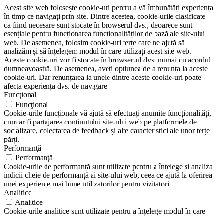
Acest site web folosește cookie-uri pentru a vă îmbunătăți experiența
în timp ce navigați prin site. Dintre acestea, cookie-urile clasificate
ca fiind necesare sunt stocate în browserul dvs., deoarece sunt
esențiale pentru funcționarea funcționalităților de bază ale site-ului
web. De asemenea, folosim cookie-uri terțe care ne ajută să
analizăm și să înțelegem modul în care utilizați acest site web.
Aceste cookie-uri vor fi stocate în browser-ul dvs. numai cu acordul
dumneavoastră. De asemenea, aveți opțiunea de a renunța la aceste
cookie-uri. Dar renunțarea la unele dintre aceste cookie-uri poate
afecta experiența dvs. de navigare.
Funcţional
Funcţional
Cookie-urile funcționale vă ajută să efectuați anumite funcționalități,
cum ar fi partajarea conținutului site-ului web pe platformele de
socializare, colectarea de feedback și alte caracteristici ale unor terțe
părți.
Performanţă
Performanţă
Cookie-urile de performanță sunt utilizate pentru a înțelege și analiza
indicii cheie de performanță ai site-ului web, ceea ce ajută la oferirea
unei experiențe mai bune utilizatorilor pentru vizitatori.
Analitice
Analitice
Cookie-urile analitice sunt utilizate pentru a înțelege modul în care