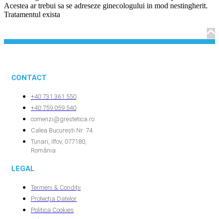
Acestea ar trebui sa se adreseze ginecologului in mod nestingherit.
Tratamentul exista
CONTACT
+40 731.361.550
+40 759.059.540
comenzi@grestetica.ro
Calea București Nr. 74
Tunari, Ilfov, 077180,
România
LEGAL
Termeni & Condiții
Protecția Datelor
Politica Cookies