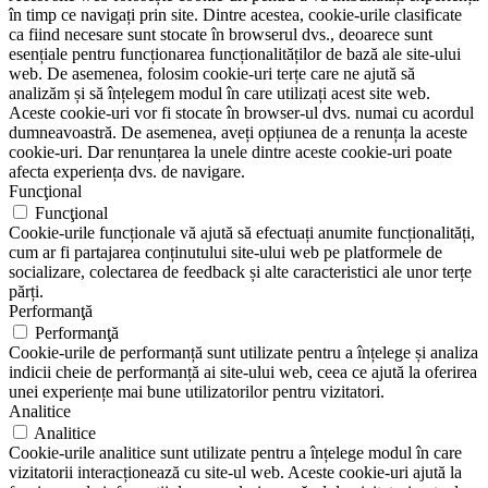
în timp ce navigați prin site. Dintre acestea, cookie-urile clasificate
ca fiind necesare sunt stocate în browserul dvs., deoarece sunt
esențiale pentru funcționarea funcționalităților de bază ale site-ului
web. De asemenea, folosim cookie-uri terțe care ne ajută să
analizăm și să înțelegem modul în care utilizați acest site web.
Aceste cookie-uri vor fi stocate în browser-ul dvs. numai cu acordul
dumneavoastră. De asemenea, aveți opțiunea de a renunța la aceste
cookie-uri. Dar renunțarea la unele dintre aceste cookie-uri poate
afecta experiența dvs. de navigare.
Funcţional
Funcţional
Cookie-urile funcționale vă ajută să efectuați anumite funcționalități,
cum ar fi partajarea conținutului site-ului web pe platformele de
socializare, colectarea de feedback și alte caracteristici ale unor terțe
părți.
Performanţă
Performanţă
Cookie-urile de performanță sunt utilizate pentru a înțelege și analiza
indicii cheie de performanță ai site-ului web, ceea ce ajută la oferirea
unei experiențe mai bune utilizatorilor pentru vizitatori.
Analitice
Analitice
Cookie-urile analitice sunt utilizate pentru a înțelege modul în care
vizitatorii interacționează cu site-ul web. Aceste cookie-uri ajută la