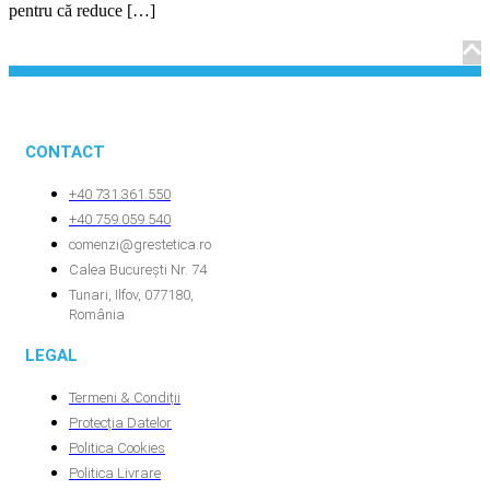
pentru că reduce […]
CONTACT
+40 731.361.550
+40 759.059.540
comenzi@grestetica.ro
Calea București Nr. 74
Tunari, Ilfov, 077180,
România
LEGAL
Termeni & Condiții
Protecția Datelor
Politica Cookies
Politica Livrare