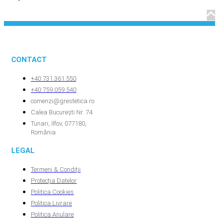
CONTACT
+40 731.361.550
+40 759.059.540
comenzi@grestetica.ro
Calea București Nr. 74
Tunari, Ilfov, 077180,
România
LEGAL
Termeni & Condiții
Protecția Datelor
Politica Cookies
Politica Livrare
Politica Anulare