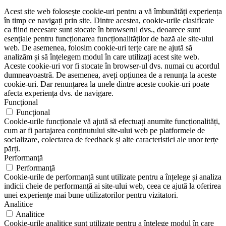
Acest site web folosește cookie-uri pentru a vă îmbunătăți experiența
în timp ce navigați prin site. Dintre acestea, cookie-urile clasificate
ca fiind necesare sunt stocate în browserul dvs., deoarece sunt
esențiale pentru funcționarea funcționalităților de bază ale site-ului
web. De asemenea, folosim cookie-uri terțe care ne ajută să
analizăm și să înțelegem modul în care utilizați acest site web.
Aceste cookie-uri vor fi stocate în browser-ul dvs. numai cu acordul
dumneavoastră. De asemenea, aveți opțiunea de a renunța la aceste
cookie-uri. Dar renunțarea la unele dintre aceste cookie-uri poate
afecta experiența dvs. de navigare.
Funcţional
Funcţional
Cookie-urile funcționale vă ajută să efectuați anumite funcționalități,
cum ar fi partajarea conținutului site-ului web pe platformele de
socializare, colectarea de feedback și alte caracteristici ale unor terțe
părți.
Performanţă
Performanţă
Cookie-urile de performanță sunt utilizate pentru a înțelege și analiza
indicii cheie de performanță ai site-ului web, ceea ce ajută la oferirea
unei experiențe mai bune utilizatorilor pentru vizitatori.
Analitice
Analitice
Cookie-urile analitice sunt utilizate pentru a înțelege modul în care