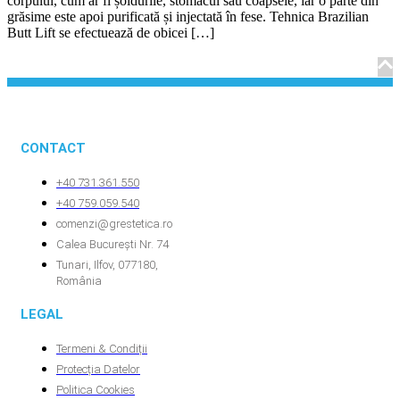
corpului, cum ar fi șoldurile, stomacul sau coapsele, iar o parte din
grăsime este apoi purificată și injectată în fese. Tehnica Brazilian
Butt Lift se efectuează de obicei […]
CONTACT
+40 731.361.550
+40 759.059.540
comenzi@grestetica.ro
Calea București Nr. 74
Tunari, Ilfov, 077180,
România
LEGAL
Termeni & Condiții
Protecția Datelor
Politica Cookies