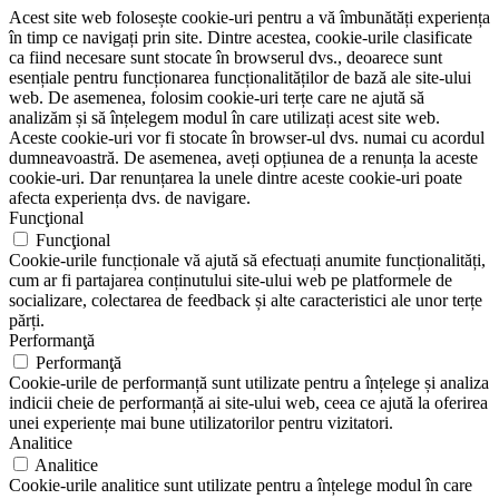
Acest site web folosește cookie-uri pentru a vă îmbunătăți experiența
în timp ce navigați prin site. Dintre acestea, cookie-urile clasificate
ca fiind necesare sunt stocate în browserul dvs., deoarece sunt
esențiale pentru funcționarea funcționalităților de bază ale site-ului
web. De asemenea, folosim cookie-uri terțe care ne ajută să
analizăm și să înțelegem modul în care utilizați acest site web.
Aceste cookie-uri vor fi stocate în browser-ul dvs. numai cu acordul
dumneavoastră. De asemenea, aveți opțiunea de a renunța la aceste
cookie-uri. Dar renunțarea la unele dintre aceste cookie-uri poate
afecta experiența dvs. de navigare.
Funcţional
Funcţional
Cookie-urile funcționale vă ajută să efectuați anumite funcționalități,
cum ar fi partajarea conținutului site-ului web pe platformele de
socializare, colectarea de feedback și alte caracteristici ale unor terțe
părți.
Performanţă
Performanţă
Cookie-urile de performanță sunt utilizate pentru a înțelege și analiza
indicii cheie de performanță ai site-ului web, ceea ce ajută la oferirea
unei experiențe mai bune utilizatorilor pentru vizitatori.
Analitice
Analitice
Cookie-urile analitice sunt utilizate pentru a înțelege modul în care