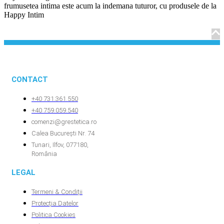
frumusetea intima este acum la indemana tuturor, cu produsele de la
Happy Intim
CONTACT
+40 731.361.550
+40 759.059.540
comenzi@grestetica.ro
Calea București Nr. 74
Tunari, Ilfov, 077180,
România
LEGAL
Termeni & Condiții
Protecția Datelor
Politica Cookies