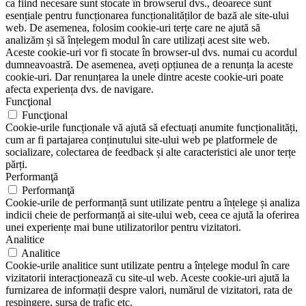
ca fiind necesare sunt stocate în browserul dvs., deoarece sunt
esențiale pentru funcționarea funcționalităților de bază ale site-ului
web. De asemenea, folosim cookie-uri terțe care ne ajută să
analizăm și să înțelegem modul în care utilizați acest site web.
Aceste cookie-uri vor fi stocate în browser-ul dvs. numai cu acordul
dumneavoastră. De asemenea, aveți opțiunea de a renunța la aceste
cookie-uri. Dar renunțarea la unele dintre aceste cookie-uri poate
afecta experiența dvs. de navigare.
Funcţional
Funcţional
Cookie-urile funcționale vă ajută să efectuați anumite funcționalități,
cum ar fi partajarea conținutului site-ului web pe platformele de
socializare, colectarea de feedback și alte caracteristici ale unor terțe
părți.
Performanţă
Performanţă
Cookie-urile de performanță sunt utilizate pentru a înțelege și analiza
indicii cheie de performanță ai site-ului web, ceea ce ajută la oferirea
unei experiențe mai bune utilizatorilor pentru vizitatori.
Analitice
Analitice
Cookie-urile analitice sunt utilizate pentru a înțelege modul în care
vizitatorii interacționează cu site-ul web. Aceste cookie-uri ajută la
furnizarea de informații despre valori, numărul de vizitatori, rata de
respingere, sursa de trafic etc.