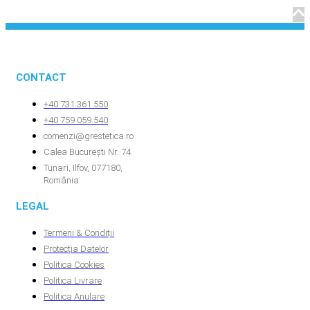
CONTACT
+40 731.361.550
+40 759.059.540
comenzi@grestetica.ro
Calea București Nr. 74
Tunari, Ilfov, 077180,
România
LEGAL
Termeni & Condiții
Protecția Datelor
Politica Cookies
Politica Livrare
Politica Anulare