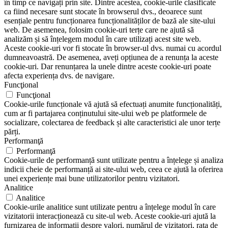
în timp ce navigați prin site. Dintre acestea, cookie-urile clasificate
ca fiind necesare sunt stocate în browserul dvs., deoarece sunt
esențiale pentru funcționarea funcționalităților de bază ale site-ului
web. De asemenea, folosim cookie-uri terțe care ne ajută să
analizăm și să înțelegem modul în care utilizați acest site web.
Aceste cookie-uri vor fi stocate în browser-ul dvs. numai cu acordul
dumneavoastră. De asemenea, aveți opțiunea de a renunța la aceste
cookie-uri. Dar renunțarea la unele dintre aceste cookie-uri poate
afecta experiența dvs. de navigare.
Funcţional
Funcţional
Cookie-urile funcționale vă ajută să efectuați anumite funcționalități,
cum ar fi partajarea conținutului site-ului web pe platformele de
socializare, colectarea de feedback și alte caracteristici ale unor terțe
părți.
Performanţă
Performanţă
Cookie-urile de performanță sunt utilizate pentru a înțelege și analiza
indicii cheie de performanță ai site-ului web, ceea ce ajută la oferirea
unei experiențe mai bune utilizatorilor pentru vizitatori.
Analitice
Analitice
Cookie-urile analitice sunt utilizate pentru a înțelege modul în care
vizitatorii interacționează cu site-ul web. Aceste cookie-uri ajută la
furnizarea de informații despre valori, numărul de vizitatori, rata de