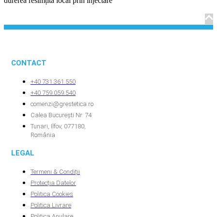
durerea resimțită local prin injectare
CONTACT
+40 731.361.550
+40 759.059.540
comenzi@grestetica.ro
Calea București Nr. 74
Tunari, Ilfov, 077180,
România
LEGAL
Termeni & Condiții
Protecția Datelor
Politica Cookies
Politica Livrare
Politica Anulare