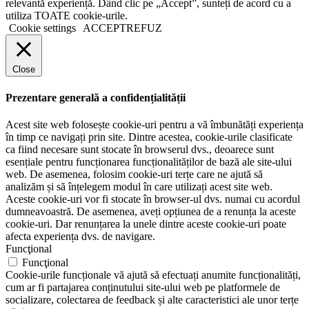
relevantă experiență. Dând clic pe „Accept”, sunteți de acord cu a
utiliza TOATE cookie-urile.
Cookie settings
ACCEPT
REFUZ
Close
Prezentare generală a confidențialității
Acest site web folosește cookie-uri pentru a vă îmbunătăți experiența
în timp ce navigați prin site. Dintre acestea, cookie-urile clasificate
ca fiind necesare sunt stocate în browserul dvs., deoarece sunt
esențiale pentru funcționarea funcționalităților de bază ale site-ului
web. De asemenea, folosim cookie-uri terțe care ne ajută să
analizăm și să înțelegem modul în care utilizați acest site web.
Aceste cookie-uri vor fi stocate în browser-ul dvs. numai cu acordul
dumneavoastră. De asemenea, aveți opțiunea de a renunța la aceste
cookie-uri. Dar renunțarea la unele dintre aceste cookie-uri poate
afecta experiența dvs. de navigare.
Funcţional
Funcţional
Cookie-urile funcționale vă ajută să efectuați anumite funcționalități,
cum ar fi partajarea conținutului site-ului web pe platformele de
socializare, colectarea de feedback și alte caracteristici ale unor terțe