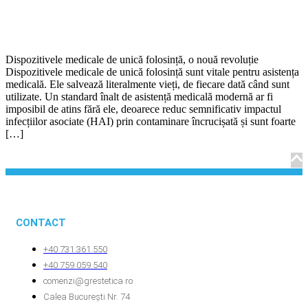
Dispozitivele medicale de unică folosință, o nouă revoluție
Dispozitivele medicale de unică folosință sunt vitale pentru asistența
medicală. Ele salvează literalmente vieți, de fiecare dată când sunt
utilizate. Un standard înalt de asistență medicală modernă ar fi
imposibil de atins fără ele, deoarece reduc semnificativ impactul
infecțiilor asociate (HAI) prin contaminare încrucișată și sunt foarte
[…]
CONTACT
+40 731.361.550
+40 759.059.540
comenzi@grestetica.ro
Calea București Nr. 74